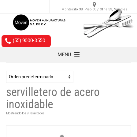
Montecito 38, Piso 33 / Ofna 33, Nápoles
(55) 9000-3550
MENÚ
Cubiertos
Accesorios
servilletero de acero
Empaques
inoxidable
Mostrando los 9 resultados