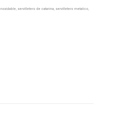
 inoxidable
,
servilletero de catarina
,
servilletero metalico
,