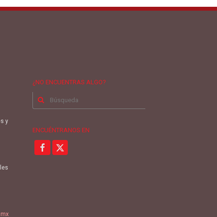
¿NO ENCUENTRAS ALGO?
Buscar
por:
es y
ENCUÉNTRANOS EN
oles
.mx