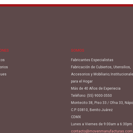
IONES
SOMOS
tos
Fabricantes Especialistas
orios
Fabricación de Cubiertos, Utensilios,
ues
Accesorios y Mobiliario; Institucional
para el Hogar
Más de 40 Años de Experiecia
Teléfono:
(55) 9000-3550
Montecito 38, Piso 33 / Ofna 33, Náp
C.P. 03810, Benito Juárez
CDMX
Lunes a Viernes de 9:00am a 6:30pm
contacto@movenmanufacturas.com