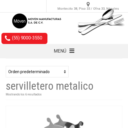
Montecito 38, Piso 33 / Ofna 33, Nápoles
(55) 9000-3550
MENÚ
Cubiertos
Accesorios
servilletero metalico
Empaques
Mostrando los 6 resultados