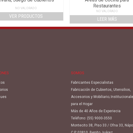
Restaurantes
NO VALORADO
NO VALORADO
VER PRODUCTOS
LEER MÁS
IONES
SOMOS
tos
Fabricantes Especialistas
orios
Fabricación de Cubiertos, Utensilios,
ues
Accesorios y Mobiliario; Institucional
para el Hogar
Más de 40 Años de Experiecia
Teléfono:
(55) 9000-3550
Montecito 38, Piso 33 / Ofna 33, Náp
C.P. 03810, Benito Juárez