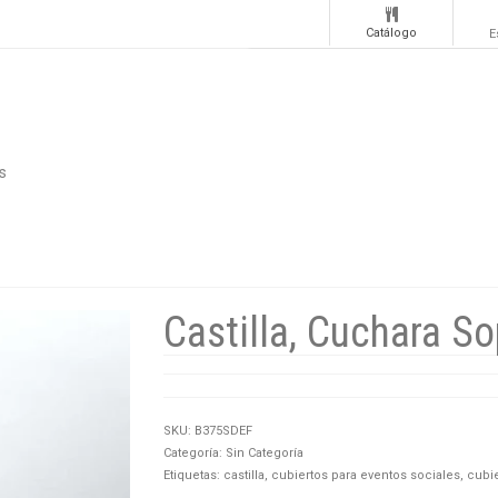
Catálogo
E
s
Castilla, Cuchara S
SKU:
B375SDEF
Categoría:
Sin Categoría
Etiquetas:
castilla
,
cubiertos para eventos sociales
,
cubie