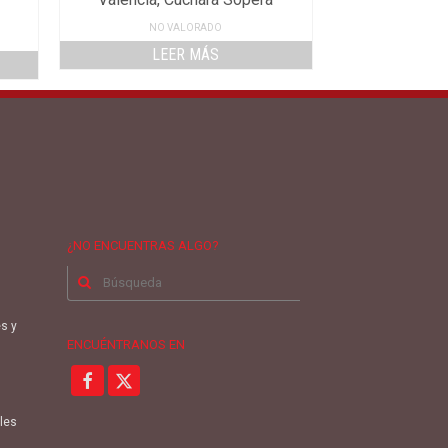
NO VALORADO
LEER MÁS
¿NO ENCUENTRAS ALGO?
Buscar
por:
es y
ENCUÉNTRANOS EN
oles