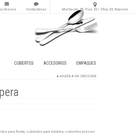
scríbenos
Contáctanos
Montecito 38, Piso 33 / Ofna 33, Nápoles
CUBIERTOS
ACCESORIOS
EMPAQUES
VOLVER A
SIN CATEGORÍA
opera
rtos para fiesta
,
cubiertos para hoteles
,
cubiertos precios