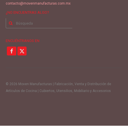
contacto@movenmanufacturas.com.mx
¿NO ENCUENTRAS ALGO?
Buscar
por:
ENCUÉNTRANOS EN
© 2026 Moven Manufacturas | Fabricación, Venta y Distribución de
Artículos de Cocina | Cubiertos, Utensilios, Mobiliario y Accesorios