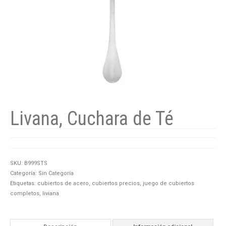
Livana, Cuchara de Té
SKU:
B999STS
Categoría:
Sin Categoría
Etiquetas:
cubiertos de acero
,
cubiertos precios
,
juego de cubiertos
completos
,
liviana