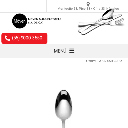
Montecito 38, Piso 33 / Ofna 33, Nápoles
(55) 9000-3550
MENÚ
VOLVER A
SIN CATEGORÍA
Cubiertos
Accesorios
Empaques