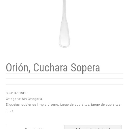
Orión, Cuchara Sopera
SKU:
B701SPL
Categoría:
Sin Categoría
Etiquetas:
cubiertos limpio diseno
,
juego de cubiertos
,
juego de cubiertos
finos