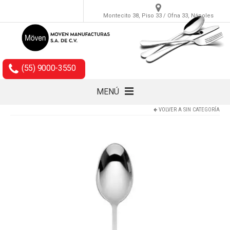
Montecito 38, Piso 33 / Ofna 33, Nápoles
(55) 9000-3550
MENÚ
VOLVER A
SIN CATEGORÍA
Cubiertos
Accesorios
Empaques