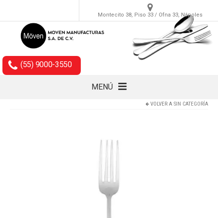
Montecito 38, Piso 33 / Ofna 33, Nápoles
(55) 9000-3550
MENÚ
VOLVER A
SIN CATEGORÍA
Cubiertos
Accesorios
Empaques