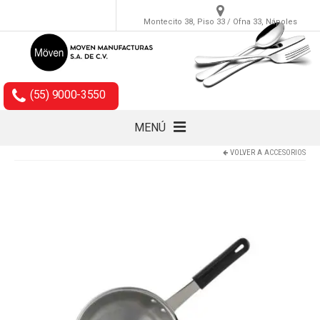
Montecito 38, Piso 33 / Ofna 33, Nápoles
(55) 9000-3550
MENÚ
VOLVER A
ACCESORIOS
Cubiertos
Accesorios
Empaques