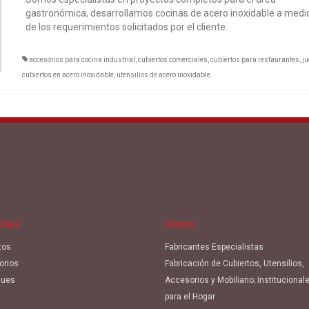
gastronómica, desarrollamos cocinas de acero inoxidable a medi
de los requerimientos solicitados por el cliente.
accesorios para cocina industrial
,
cubiertos comerciales
,
cubiertos para restaurantes
,
ju
cubiertos en acero inoxidable
,
utensilios de acero inoxidable
IONES
SOMOS
tos
Fabricantes Especialistas
orios
Fabricación de Cubiertos, Utensilios,
ues
Accesorios y Mobiliario; Institucional
para el Hogar