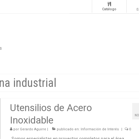
Catálogo
E
s
na industrial
Utensilios de Acero
NO
Inoxidable
por
Gerardo Aguirre
|
publicado en:
Información de Interés
|
0
Somos especialistas en proyectos completos para el área