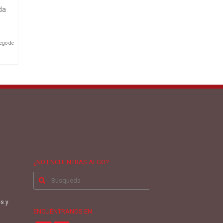
da
ego de
¿NO ENCUENTRAS ALGO?
Buscar
por:
es y
ENCUÉNTRANOS EN