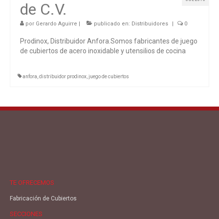
de C.V.
por
Gerardo Aguirre
|
publicado en:
Distribuidores
|
0
Prodinox, Distribuidor Anfora.Somos fabricantes de juego
de cubiertos de acero inoxidable y utensilios de cocina
anfora
,
distribuidor prodinox
,
juego de cubiertos
TE OFRECEMOS
Fabricación de Cubiertos
SECCIONES