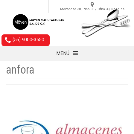
Montecito 38, Piso 33 / Ofna 33, Nápoles
(55) 9000-3550
MENÚ
anfora
Cubiertos
Accesorios
Empaques