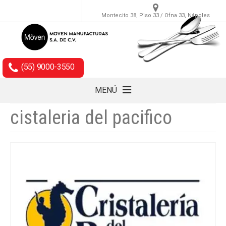
Montecito 38, Piso 33 / Ofna 33, Nápoles
(55) 9000-3550
MENÚ
cistaleria del pacifico
Cubiertos
Accesorios
Empaques