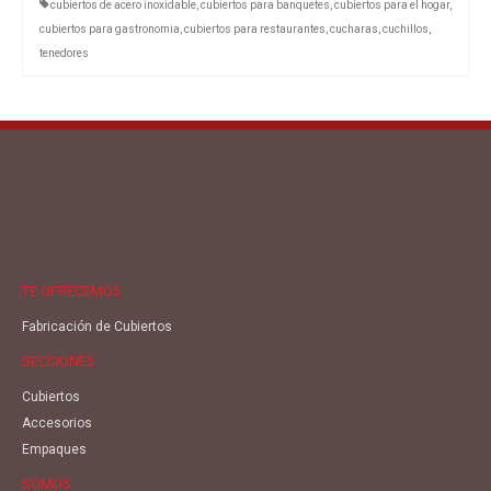
cubiertos de acero inoxidable
,
cubiertos para banquetes
,
cubiertos para el hogar
,
cubiertos para gastronomia
,
cubiertos para restaurantes
,
cucharas
,
cuchillos
,
tenedores
TE OFRECEMOS
Fabricación de Cubiertos
SECCIONES
Cubiertos
Accesorios
Empaques
SOMOS