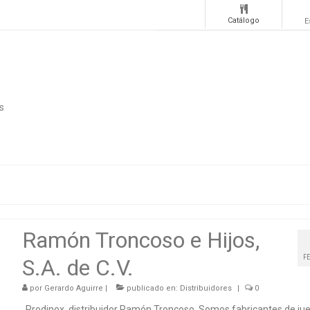
Catálogo
E
s
Ramón Troncoso e Hijos,
FE
S.A. de C.V.
por
Gerardo Aguirre
|
publicado en:
Distribuidores
|
0
Prodinox, distribuidor Ramón Troncoso. Somos fabricantes de ju