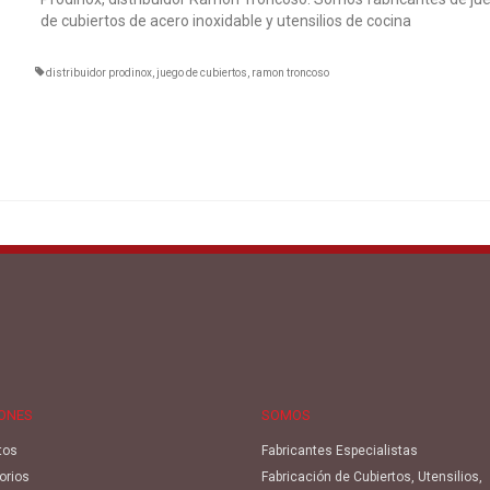
de cubiertos de acero inoxidable y utensilios de cocina
distribuidor prodinox
,
juego de cubiertos
,
ramon troncoso
IONES
SOMOS
tos
Fabricantes Especialistas
orios
Fabricación de Cubiertos, Utensilios,