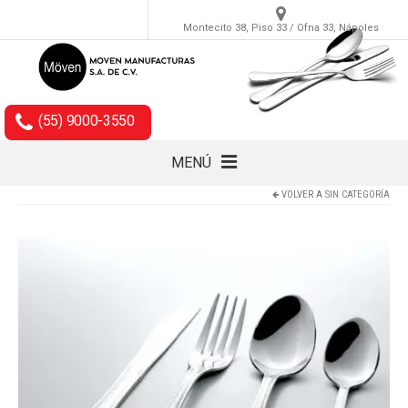
Montecito 38, Piso 33 / Ofna 33, Nápoles
(55) 9000-3550
MENÚ
VOLVER A
SIN CATEGORÍA
Cubiertos
Accesorios
Empaques