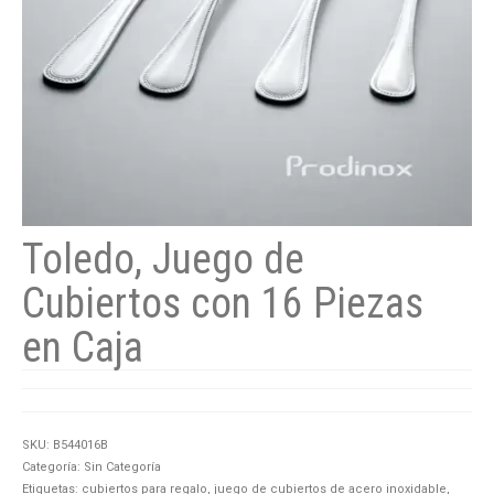
Toledo, Juego de
Cubiertos con 16 Piezas
en Caja
SKU:
B544016B
Categoría:
Sin Categoría
Etiquetas:
cubiertos para regalo
,
juego de cubiertos de acero inoxidable
,